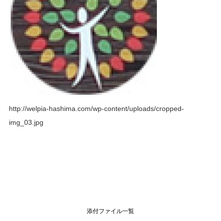
http://welpia-hashima.com/wp-content/uploads/cropped-
img_03.jpg
添付ファイル一覧