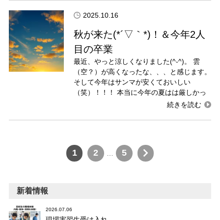
2025.10.16
秋が来た(*´▽｀*)！＆今年2人
目の卒業
最近、やっと涼しくなりました(^-^)。 雲
（空？）が高くなったな、、、と感じます。
そして今年はサンマが安くておいしい
（笑）！！！ 本当に今年の夏はは厳しかっ
1
2
5
…
新着情報
2026.07.06
現場実習生受け入れ