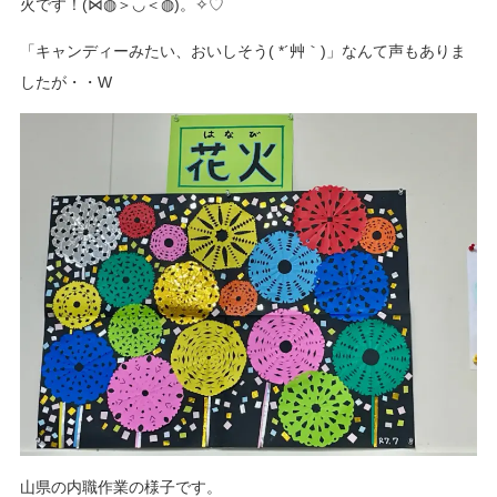
火です！(⋈◍＞◡＜◍)。✧♡
「キャンディーみたい、おいしそう( *´艸｀)」なんて声もありま
したが・・W
山県の内職作業の様子です。